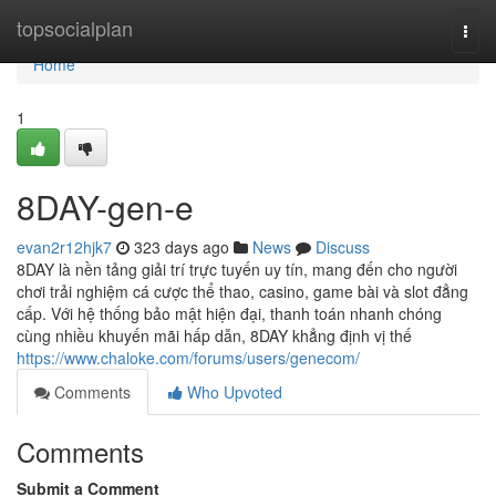
Home
topsocialplan
Togg
navi
Home
1
8DAY-gen-e
evan2r12hjk7
323 days ago
News
Discuss
8DAY là nền tảng giải trí trực tuyến uy tín, mang đến cho người
chơi trải nghiệm cá cược thể thao, casino, game bài và slot đẳng
cấp. Với hệ thống bảo mật hiện đại, thanh toán nhanh chóng
cùng nhiều khuyến mãi hấp dẫn, 8DAY khẳng định vị thế
https://www.chaloke.com/forums/users/genecom/
Comments
Who Upvoted
Comments
Submit a Comment