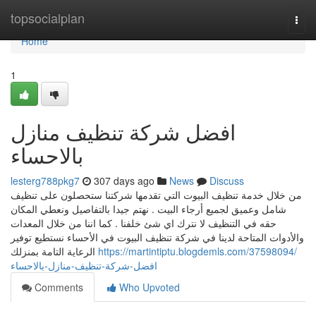
Home
topsocialplan
Togg
navi
Home
1
افضل شركة تنظيف منازل
بالاحساء
lesterg788pkg7
307 days ago
News
Discuss
من خلال خدمة تنظيف البيوت التي تقدمها شركتنا ستحصلون على تنظيف
شامل وعميق لجميع أرجاء البيت . نهتم جيدا بالتفاصيل ونعطي المكان
حقه في التنظيف لا نترك اي شئ خلفنا . كما اننا من خلال المعدات
والأدوات المتاحة لدينا في شركة تنظيف البيوت في الأحساء نستطيع توفير
الرعاية التامة بمنزلك
https://martintiptu.blogdemls.com/37598094/
افضل-شركة-تنظيف-منازل-بالاحساء
Comments
Who Upvoted