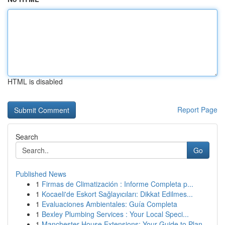
HTML is disabled
Report Page
Search
Go
Published News
1
Firmas de Climatización : Informe Completa p...
1
Kocaeli'de Eskort Sağlayıcıları: Dikkat Edilmes...
1
Evaluaciones Ambientales: Guía Completa
1
Bexley Plumbing Services : Your Local Speci...
1
Manchester House Extensions: Your Guide to Plan...