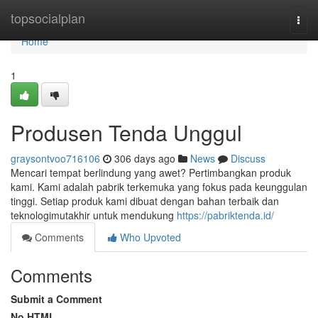
Home
topsocialplan
Togg
navi
Home
1
Produsen Tenda Unggul
graysontvoo716106
306 days ago
News
Discuss
Mencari tempat berlindung yang awet? Pertimbangkan produk
kami. Kami adalah pabrik terkemuka yang fokus pada keunggulan
tinggi. Setiap produk kami dibuat dengan bahan terbaik dan
teknologimutakhir untuk mendukung
https://pabriktenda.id/
Comments
Who Upvoted
Comments
Submit a Comment
No HTML