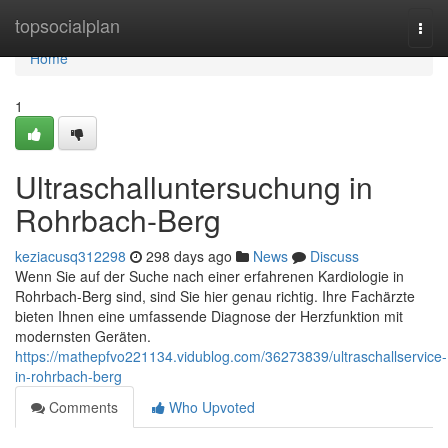
Home
topsocialplan
Togg
navi
Home
1
Ultraschalluntersuchung in
Rohrbach-Berg
keziacusq312298
298 days ago
News
Discuss
Wenn Sie auf der Suche nach einer erfahrenen Kardiologie in
Rohrbach-Berg sind, sind Sie hier genau richtig. Ihre Fachärzte
bieten Ihnen eine umfassende Diagnose der Herzfunktion mit
modernsten Geräten.
https://mathepfvo221134.vidublog.com/36273839/ultraschallservice-
in-rohrbach-berg
Comments
Who Upvoted