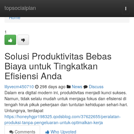
Home
topsocialplan
Togg
navi
Home
1
Solusi Produktivitas Bebas
Biaya untuk Tingkatkan
Efisiensi Anda
lilyvecm450710
298 days ago
News
Discuss
Dalam era digital modern ini, produktivitas menjadi kunci sukses.
Namun, tidak selalu mudah untuk menjaga fokus dan efisiensi di
tengah hiruk pikuk pekerjaan dan tuntutan kehidupan sehari-hari.
Untungnya, terdapat
https://honeyhgpr198325.qodsblog.com/37622655/peralatan-
produksi-tanpa-pengeluaran-untuk-optimalkan-kerja
Comments
Who Upvoted