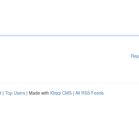
Rep
d
|
Top Users
| Made with
Kliqqi CMS
|
All RSS Feeds