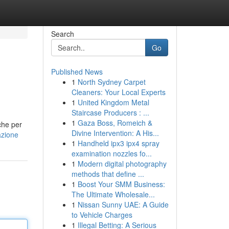
Search
Go
Published News
1
North Sydney Carpet
Cleaners: Your Local Experts
1
United Kingdom Metal
Staircase Producers : ...
1
Gaza Boss, Romeich &
che per
Divine Intervention: A His...
azione
1
Handheld ipx3 ipx4 spray
examination nozzles fo...
1
Modern digital photography
methods that define ...
1
Boost Your SMM Business:
The Ultimate Wholesale...
1
Nissan Sunny UAE: A Guide
to Vehicle Charges
1
Illegal Betting: A Serious