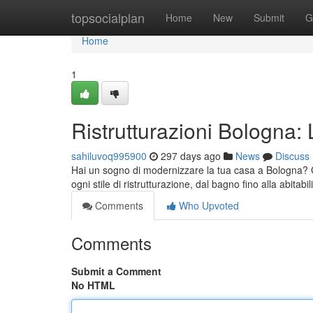
Home
topsocialplan
Home
New
Submit
G
Home
1
Ristrutturazioni Bologna:
sahiluvoq995900
297 days ago
News
Discuss
Hai un sogno di modernizzare la tua casa a Bologna? G
ogni stile di ristrutturazione, dal bagno fino alla abitabil
Comments
Who Upvoted
Comments
Submit a Comment
No HTML