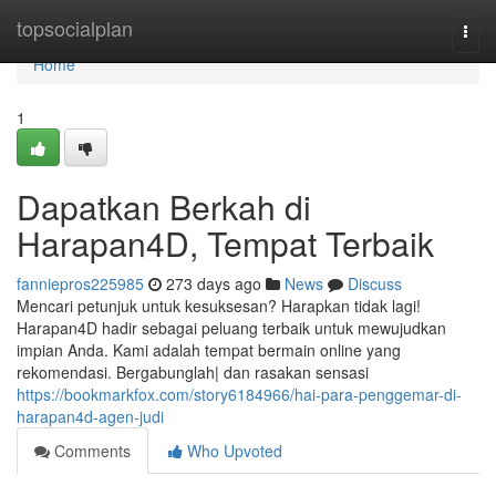
Home
topsocialplan
Togg
navi
Home
1
Dapatkan Berkah di
Harapan4D, Tempat Terbaik
fanniepros225985
273 days ago
News
Discuss
Mencari petunjuk untuk kesuksesan? Harapkan tidak lagi!
Harapan4D hadir sebagai peluang terbaik untuk mewujudkan
impian Anda. Kami adalah tempat bermain online yang
rekomendasi. Bergabunglah| dan rasakan sensasi
https://bookmarkfox.com/story6184966/hai-para-penggemar-di-
harapan4d-agen-judi
Comments
Who Upvoted