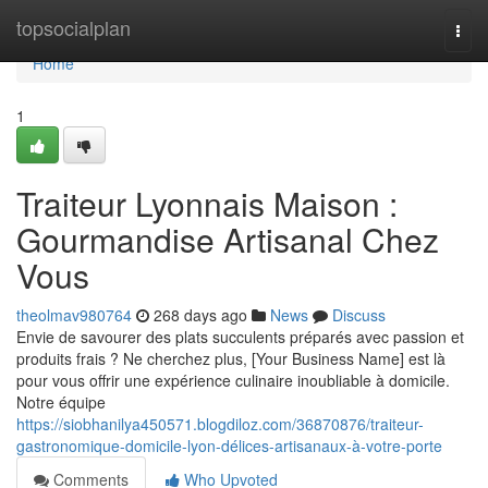
Home
topsocialplan
Togg
navi
Home
1
Traiteur Lyonnais Maison :
Gourmandise Artisanal Chez
Vous
theolmav980764
268 days ago
News
Discuss
Envie de savourer des plats succulents préparés avec passion et
produits frais ? Ne cherchez plus, [Your Business Name] est là
pour vous offrir une expérience culinaire inoubliable à domicile.
Notre équipe
https://siobhanilya450571.blogdiloz.com/36870876/traiteur-
gastronomique-domicile-lyon-délices-artisanaux-à-votre-porte
Comments
Who Upvoted