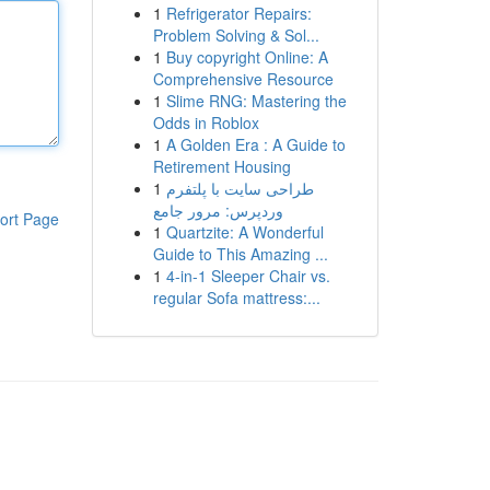
1
Refrigerator Repairs:
Problem Solving & Sol...
1
Buy copyright Online: A
Comprehensive Resource
1
Slime RNG: Mastering the
Odds in Roblox
1
A Golden Era : A Guide to
Retirement Housing
1
طراحی سایت با پلتفرم
وردپرس: مرور جامع
ort Page
1
Quartzite: A Wonderful
Guide to This Amazing ...
1
4-in-1 Sleeper Chair vs.
regular Sofa mattress:...