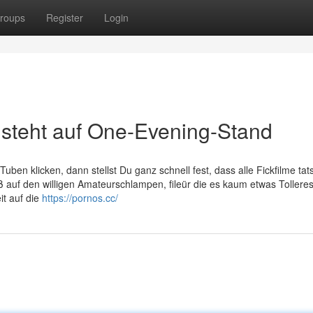
roups
Register
Login
steht auf One-Evening-Stand
uben klicken, dann stellst Du ganz schnell fest, dass alle Fickfilme tat
äß auf den willigen Amateurschlampen, fileür die es kaum etwas Tolleres 
t auf die
https://pornos.cc/