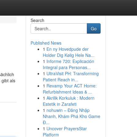
Search
Go
Published News
1
En ny Hovedpude der
Holder Dig Kølig Hele Na...
1
Informe 720: Explicación
Integral para Personas...
1
UltraVisit PH: Transforming
sächlich
Patient Reach in...
gibt als
1
Revamp Your ACT Home:
Refurbishment Ideas & ...
1
Akrilik Korkuluk : Modern
Estetik in Zarafeti
1
nohuwin – Đăng Nhập
Nhanh, Khám Phá Kho Game
Đ...
1
Uncover PrayersStar
Platform