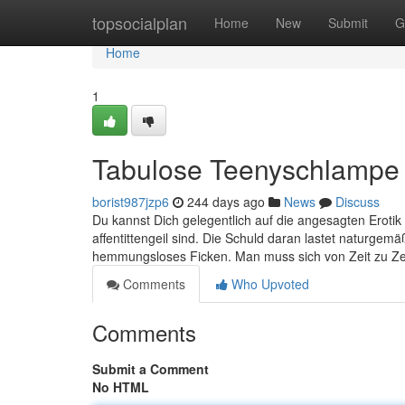
Home
topsocialplan
Home
New
Submit
G
Home
1
Tabulose Teenyschlampe 
borist987jzp6
244 days ago
News
Discuss
Du kannst Dich gelegentlich auf die angesagten Erotik T
affentittengeil sind. Die Schuld daran lastet naturgem
hemmungsloses Ficken. Man muss sich von Zeit zu Zei
Comments
Who Upvoted
Comments
Submit a Comment
No HTML