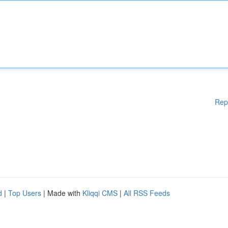
Rep
d
|
Top Users
| Made with
Kliqqi CMS
|
All RSS Feeds