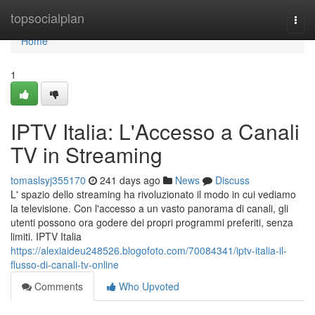
Home
topsocialplan
Togg
navi
Home
1
IPTV Italia: L'Accesso a Canali
TV in Streaming
tomaslsyj355170
241 days ago
News
Discuss
L' spazio dello streaming ha rivoluzionato il modo in cui vediamo
la televisione. Con l'accesso a un vasto panorama di canali, gli
utenti possono ora godere dei propri programmi preferiti, senza
limiti. IPTV Italia
https://alexiaideu248526.blogofoto.com/70084341/iptv-italia-il-
flusso-di-canali-tv-online
Comments
Who Upvoted