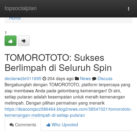
Home
topsocialplan
Togg
navi
Home
1
TOMOROTOTO: Sukses
Berlimpah di Seluruh Spin
declanwzbr011695
204 days ago
News
Discuss
Bergabunglah dengan TOMOROTOTO, platform terpercaya yang
siap membawa Anda pada gelombang kemenangan! Di sini,
setiap putaran adalah kesempatan untuk meraih kemenangan
melimpah. Dengan pilihan permainan yang menarik
https://deaconqscz586464.blog2news.com/38547021/tomorototo-
kemenangan-melimpah-di-setiap-putaran
Comments
Who Upvoted