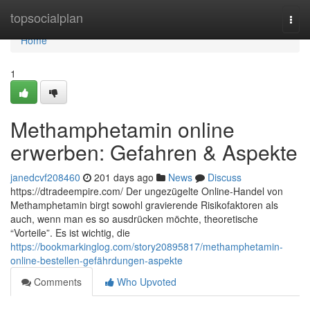
Home
topsocialplan
Togg
navi
Home
1
Methamphetamin online
erwerben: Gefahren & Aspekte
janedcvf208460
201 days ago
News
Discuss
https://dtradeempire.com/ Der ungezügelte Online-Handel von
Methamphetamin birgt sowohl gravierende Risikofaktoren als
auch, wenn man es so ausdrücken möchte, theoretische
“Vorteile”. Es ist wichtig, die
https://bookmarkinglog.com/story20895817/methamphetamin-
online-bestellen-gefährdungen-aspekte
Comments
Who Upvoted