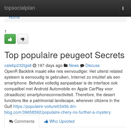
Home
topsocialplan
Togg
navi
Home
1
Top populaire peugeot Secrets
calebp232tgs8
197 days ago
News
Discuss
OpenR Backlink maakt elke reis eenvoudiger. Het uiterst related
systeem is eenvoudig te gebruiken, Internet zo intuïtief als een
smartphone. Behalve volledig aanpasbaar is de interface ook
compatibel met Android Automobile en Apple CarPlay voor
(draadloze) smartphoneconnectiviteit. Therefore, the desert
functions like a patrimonial landscape, wherever citizens in the
Gulf
https://populaire-voiture03456.dm-
blog.com/39658592/populaire-chery-no-further-a-mystery
Comments
Who Upvoted