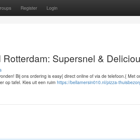
roups
Register
Login
 Rotterdam: Supersnel & Deliciou
s
onden! Bij ons ordering is easy{ direct online of via de telefoon.{ Met 
r op tafel. Kies uit een ruim
https://bellamersin010.nl/pizza-thuisbezor