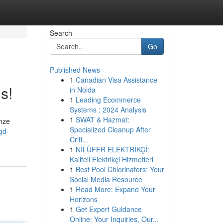
Search
Go
Published News
1
Canadian Visa Assistance
s!
in Noida
1
Leading Ecommerce
Systems : 2024 Analysis
1
SWAT & Hazmat:
onze
Specialized Cleanup After
gd-
Criti...
1
NİLÜFER ELEKTRİKÇİ:
Kaliteli Elektrikçi Hizmetleri
1
Best Pool Chlorinators: Your
Social Media Resource
1
Read More: Expand Your
Horizons
1
Get Expert Guidance
Online: Your Inquiries, Our...