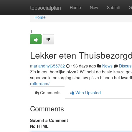
Home
topsocialplan
Home
New
Submit
G
Home
1
Lekker eten Thuisbezorgd
mariahdhyj655732
196 days ago
News
Discus
Zin in een heerlijke pizza? Wij hebt de beste keuze gev
supersnelle bezorging staat uw pizza binnen het kwartie
rotterdam/
Comments
Who Upvoted
Comments
Submit a Comment
No HTML