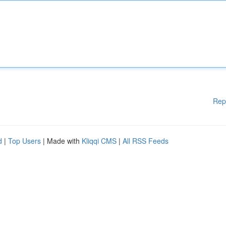
Rep
d
|
Top Users
| Made with
Kliqqi CMS
|
All RSS Feeds