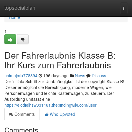
Home
topsocialplan
Togg
navi
Home
1
Der Fahrerlaubnis Klasse B:
Ihr Kurs zum Fahrerlaubnis
haimajmlx778894
196 days ago
News
Discuss
Der initiale Schritt zur Unabhängigkeit ist der copyright Klasse B!
Dieser ermöglicht die Berechtigung, moderne Wagen, wie
Personenwagen und leichte Kastenwagen, zu steuern. Der
Ausbildung umfasst eine
https://elodielhsw331461.thebindingwiki.com/user
Comments
Who Upvoted
Comments