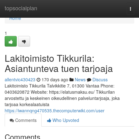
Home
topsocialplan
Togg
navi
Home
1
Lakitoimisto Tikkurila:
Asiantunteva tuen tarjoaja
allentvic430423
170 days ago
News
Discuss
Lakitoimisto Tikkurila Talvikkitie 7, 01300 Vantaa Phone:
0403620872 Website: https://elatusmaksu.eu/ Tikkurilan
arvostettu ja keskeinen oikeudellinen palveluntarjoaja, joka
tarjoaa korkealaatuista
https://iwannqng470535.thecomputerwiki.com/user
Comments
Who Upvoted
Comments