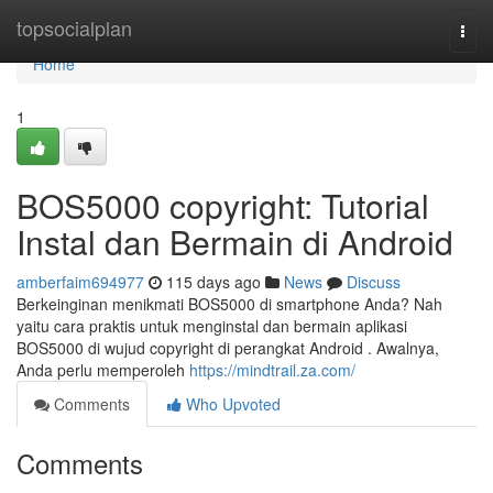
Home
topsocialplan
Togg
navi
Home
1
BOS5000 copyright: Tutorial
Instal dan Bermain di Android
amberfaim694977
115 days ago
News
Discuss
Berkeinginan menikmati BOS5000 di smartphone Anda? Nah
yaitu cara praktis untuk menginstal dan bermain aplikasi
BOS5000 di wujud copyright di perangkat Android . Awalnya,
Anda perlu memperoleh
https://mindtrail.za.com/
Comments
Who Upvoted
Comments