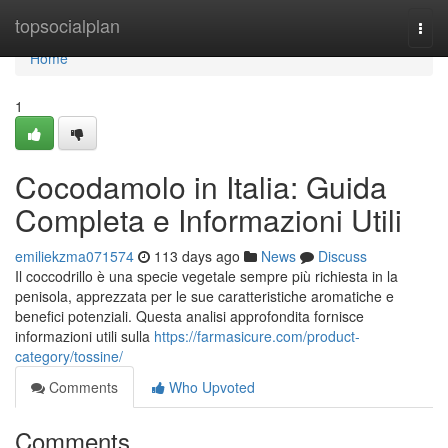
Home
topsocialplan
Togg
navi
Home
1
Cocodamolo in Italia: Guida
Completa e Informazioni Utili
emiliekzma071574
113 days ago
News
Discuss
Il coccodrillo è una specie vegetale sempre più richiesta in la
penisola, apprezzata per le sue caratteristiche aromatiche e
benefici potenziali. Questa analisi approfondita fornisce
informazioni utili sulla
https://farmasicure.com/product-
category/tossine/
Comments
Who Upvoted
Comments