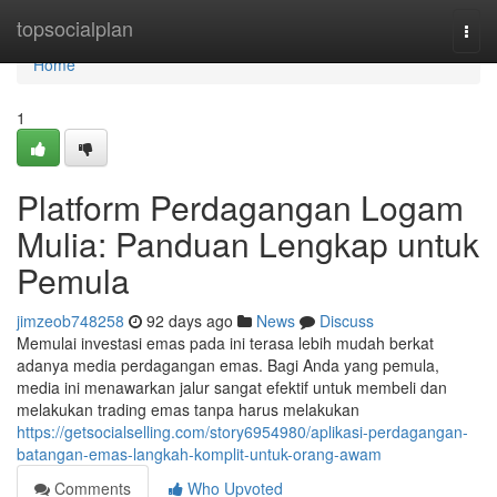
Home
topsocialplan
Togg
navi
Home
1
Platform Perdagangan Logam
Mulia: Panduan Lengkap untuk
Pemula
jimzeob748258
92 days ago
News
Discuss
Memulai investasi emas pada ini terasa lebih mudah berkat
adanya media perdagangan emas. Bagi Anda yang pemula,
media ini menawarkan jalur sangat efektif untuk membeli dan
melakukan trading emas tanpa harus melakukan
https://getsocialselling.com/story6954980/aplikasi-perdagangan-
batangan-emas-langkah-komplit-untuk-orang-awam
Comments
Who Upvoted