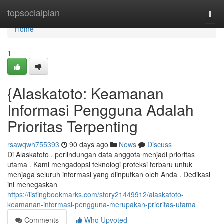
Home
topsocialplan
Togg
navi
Home
1
{Alaskatoto: Keamanan
Informasi Pengguna Adalah
Prioritas Terpenting
rsawqwh755393
90 days ago
News
Discuss
Di Alaskatoto , perlindungan data anggota menjadi prioritas
utama . Kami mengadopsi teknologi proteksi terbaru untuk
menjaga seluruh informasi yang diinputkan oleh Anda . Dedikasi
ini menegaskan
https://listingbookmarks.com/story21449912/alaskatoto-
keamanan-informasi-pengguna-merupakan-prioritas-utama
Comments
Who Upvoted