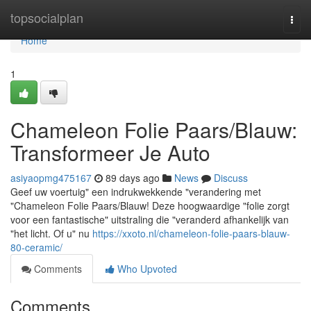
Home
topsocialplan
Togg
navi
Home
1
Chameleon Folie Paars/Blauw:
Transformeer Je Auto
asiyaopmg475167
89 days ago
News
Discuss
Geef uw voertuig" een indrukwekkende "verandering met
"Chameleon Folie Paars/Blauw! Deze hoogwaardige "folie zorgt
voor een fantastische" uitstraling die "veranderd afhankelijk van
"het licht. Of u" nu
https://xxoto.nl/chameleon-folie-paars-blauw-
80-ceramic/
Comments
Who Upvoted
Comments