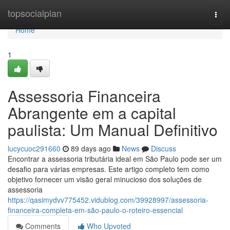
Home
topsocialplan
Togg
navi
Home
1
Assessoria Financeira
Abrangente em a capital
paulista: Um Manual Definitivo
lucycuoc291660
89 days ago
News
Discuss
Encontrar a assessoria tributária ideal em São Paulo pode ser um
desafio para várias empresas. Este artigo completo tem como
objetivo fornecer um visão geral minucioso dos soluções de
assessoria
https://qasimydvv775452.vidublog.com/39928997/assessoria-
financeira-completa-em-são-paulo-o-roteiro-essencial
Comments
Who Upvoted