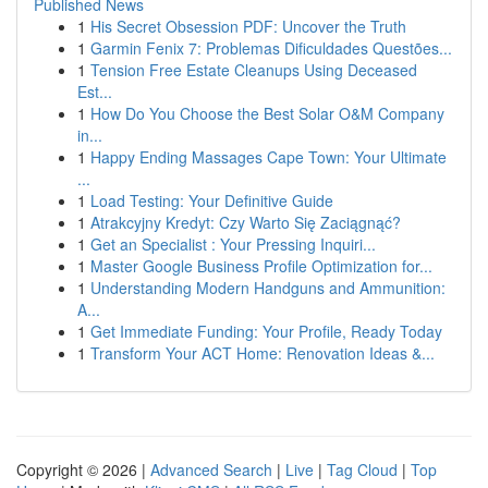
Published News
1
His Secret Obsession PDF: Uncover the Truth
1
Garmin Fenix 7: Problemas Dificuldades Questões...
1
Tension Free Estate Cleanups Using Deceased
Est...
1
How Do You Choose the Best Solar O&M Company
in...
1
Happy Ending Massages Cape Town: Your Ultimate
...
1
Load Testing: Your Definitive Guide
1
Atrakcyjny Kredyt: Czy Warto Się Zaciągnąć?
1
Get an Specialist : Your Pressing Inquiri...
1
Master Google Business Profile Optimization for...
1
Understanding Modern Handguns and Ammunition:
A...
1
Get Immediate Funding: Your Profile, Ready Today
1
Transform Your ACT Home: Renovation Ideas &...
Copyright © 2026 |
Advanced Search
|
Live
|
Tag Cloud
|
Top