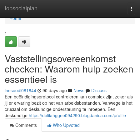
Home
topsocialplan
Togg
navi
Home
1
Vaststellingsovereenkomst
checken: Waarom hulp zoeken
essentieel is
inesoodl081844
90 days ago
News
Discuss
Een beëindigingsprotocol controleren kan complex zijn, zeker als
jij er ervaring bezit op het van arbeidsbestanden. Vanwege is het
cruciaal om deskundige ondersteuning te inroepen. Een
deskundige
https://delilahggne094290.blogdanica.com/profile
Comments
Who Upvoted