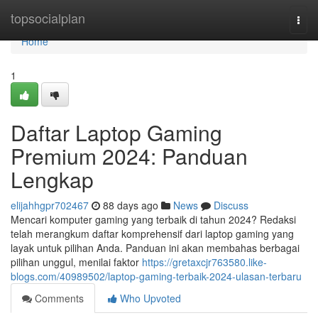
Home
topsocialplan
Togg
navi
Home
1
Daftar Laptop Gaming
Premium 2024: Panduan
Lengkap
elijahhgpr702467
88 days ago
News
Discuss
Mencari komputer gaming yang terbaik di tahun 2024? Redaksi
telah merangkum daftar komprehensif dari laptop gaming yang
layak untuk pilihan Anda. Panduan ini akan membahas berbagai
pilihan unggul, menilai faktor
https://gretaxcjr763580.like-
blogs.com/40989502/laptop-gaming-terbaik-2024-ulasan-terbaru
Comments
Who Upvoted