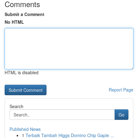
Comments
Submit a Comment
No HTML
HTML is disabled
Report Page
Search
Go
Published News
1
Terbaik Tambah Higgs Domino Chip Gaple ...