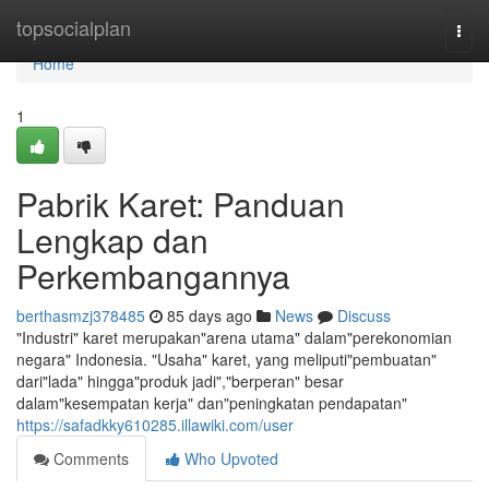
Home
topsocialplan
Togg
navi
Home
1
Pabrik Karet: Panduan
Lengkap dan
Perkembangannya
berthasmzj378485
85 days ago
News
Discuss
"Industri" karet merupakan"arena utama" dalam"perekonomian
negara" Indonesia. "Usaha" karet, yang meliputi"pembuatan"
dari"lada" hingga"produk jadi","berperan" besar
dalam"kesempatan kerja" dan"peningkatan pendapatan"
https://safadkky610285.illawiki.com/user
Comments
Who Upvoted