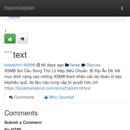
Home
topsocialplan
Togg
navi
Home
1
```text
liviaakhm199998
86 days ago
News
Discuss
XSMB Soi Cầu Song Thủ Lô Kép Siêu Chuẩn: Bí Kíp Ăn Đề Với
mục đích nâng cao những XSMB tham khảo các dự đoán lô kép
képhiệu quả, tài liệu này cung cấp bí quyết hữu ích
https://bookmarksknot.com/story23424318/text
Comments
Who Upvoted
Comments
Submit a Comment
No HTML