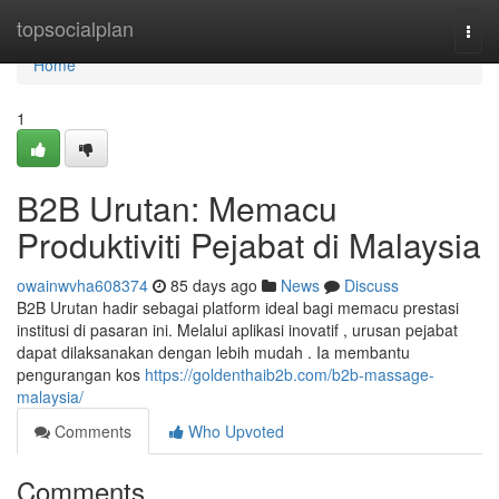
Home
topsocialplan
Togg
navi
Home
1
B2B Urutan: Memacu
Produktiviti Pejabat di Malaysia
owainwvha608374
85 days ago
News
Discuss
B2B Urutan hadir sebagai platform ideal bagi memacu prestasi
institusi di pasaran ini. Melalui aplikasi inovatif , urusan pejabat
dapat dilaksanakan dengan lebih mudah . Ia membantu
pengurangan kos
https://goldenthaib2b.com/b2b-massage-
malaysia/
Comments
Who Upvoted
Comments