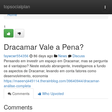
Home
topsocialplan
Togg
navi
Home
1
Dracamar Vale a Pena?
faywcwr554356
86 days ago
News
Discuss
Pensando em investir um espaço em Dracamar, mas se pergunta
se é vantajoso? Neste estudo abrangente, investigamos a fundo
os aspectos de Dracamar, levando em conta fatores como
desenvolvimento, economia
https://maeervj445114.therainblog.com/39640944/dracamar-
análise-completa
Comments
Who Upvoted
Comments