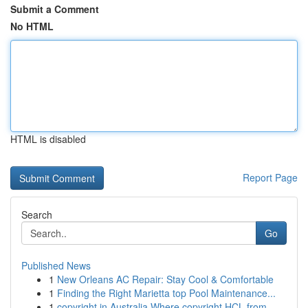
Submit a Comment
No HTML
HTML is disabled
Report Page
Search
Go
Published News
1
New Orleans AC Repair: Stay Cool & Comfortable
1
Finding the Right Marietta top Pool Maintenance...
1
copyright in Australia Where copyright HCL from...