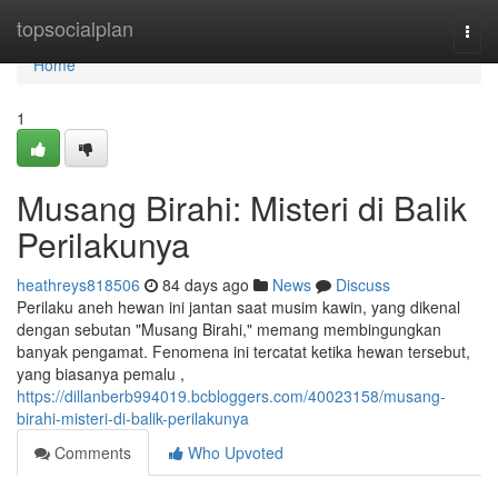
Home
topsocialplan
Togg
navi
Home
1
Musang Birahi: Misteri di Balik
Perilakunya
heathreys818506
84 days ago
News
Discuss
Perilaku aneh hewan ini jantan saat musim kawin, yang dikenal
dengan sebutan "Musang Birahi," memang membingungkan
banyak pengamat. Fenomena ini tercatat ketika hewan tersebut,
yang biasanya pemalu ,
https://dillanberb994019.bcbloggers.com/40023158/musang-
birahi-misteri-di-balik-perilakunya
Comments
Who Upvoted