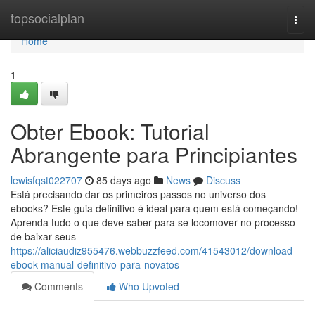
Home
topsocialplan
Togg
navi
Home
1
Obter Ebook: Tutorial
Abrangente para Principiantes
lewisfqst022707
85 days ago
News
Discuss
Está precisando dar os primeiros passos no universo dos
ebooks? Este guia definitivo é ideal para quem está começando!
Aprenda tudo o que deve saber para se locomover no processo
de baixar seus
https://aliciaudiz955476.webbuzzfeed.com/41543012/download-
ebook-manual-definitivo-para-novatos
Comments
Who Upvoted