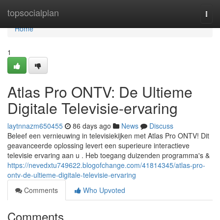
Home
topsocialplan
Togg
navi
Home
1
Atlas Pro ONTV: De Ultieme
Digitale Televisie-ervaring
laytnnazm650455
86 days ago
News
Discuss
Beleef een vernieuwing in televisiekijken met Atlas Pro ONTV! Dit
geavanceerde oplossing levert een superieure interactieve
televisie ervaring aan u . Heb toegang duizenden programma's &
https://nevedxtu749622.blogofchange.com/41814345/atlas-pro-
ontv-de-ultieme-digitale-televisie-ervaring
Comments
Who Upvoted
Comments