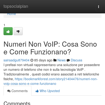
Home
topsocialplan
Togg
navi
Home
1
Numeri Non VoIP: Cosa Sono
e Come Funzionano?
sairaadgu879404
85 days ago
News
Discuss
I prefissi non virtuali rappresentano una soluzione per possedere
un numero di telefono che non è sulla tecnologia VoIP .
Tradizionalmente , questi codici erano associati a reti telefoniche
fisiche,
https://bookmarkforest.com/story21404476/numeri-non-
voip-cosa-sono-e-come-funzionano
Comments
Who Upvoted
Comments