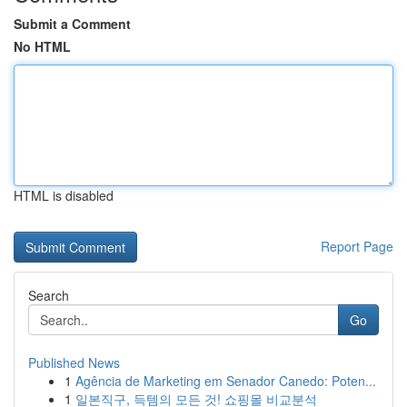
Submit a Comment
No HTML
HTML is disabled
Report Page
Search
Go
Published News
1
Agência de Marketing em Senador Canedo: Poten...
1
일본직구, 득템의 모든 것! 쇼핑몰 비교분석