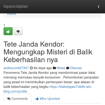
Home
topsocialplan
Togg
navi
Home
1
Tete Janda Kendor:
Mengungkap Misteri di Balik
Keberhasilan nya
aoifeeuvv927957
84 days ago
News
Discuss
Fenomena Tete Janda Kendor yang mendominasi pasar lokal
memang memukau banyak konsumen . Pertumbuhan penjualan
yang pesat ini menimbulkan pertanyaan besar: apa alasan di
balik keberhasilan yang begitu
https://blakekjqw274680.win-
blog.com/profile
Comments
Who Upvoted