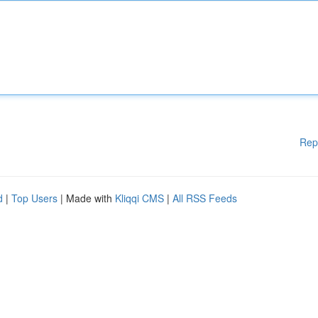
Rep
d
|
Top Users
| Made with
Kliqqi CMS
|
All RSS Feeds