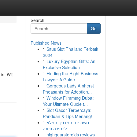
Search
Go
Published News
1
Situs Slot Thailand Terbaik
2024
1
Luxury Egyptian Gifts: An
Exclusive Selection
1
Finding the Right Business
is. Wij
Lawyer: A Guide
1
Gorgeous Lady Amherst
Pheasants for Adoption...
1
Window Filmming Dubai:
Your Ultimate Guide t...
1
Slot Gacor Terpercaya:
Panduan & Tips Menang!
1
חשפנית: המדריך המלא
לבחירה נכונה
1
highgearsteroids reviews