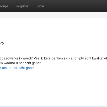
roups
Register
Login
a?
 daadwerkelijk goed? Veel kijkers denken zich af of Iptv echt kwalitatief 
 en waarna u het echt genot
-test-is-het-echt-goed