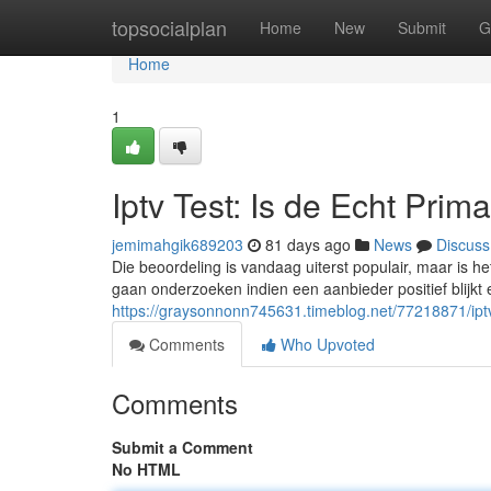
Home
topsocialplan
Home
New
Submit
G
Home
1
Iptv Test: Is de Echt Prim
jemimahgik689203
81 days ago
News
Discuss
Die beoordeling is vandaag uiterst populair, maar is het
gaan onderzoeken indien een aanbieder positief blijkt
https://graysonnonn745631.timeblog.net/77218871/iptv
Comments
Who Upvoted
Comments
Submit a Comment
No HTML