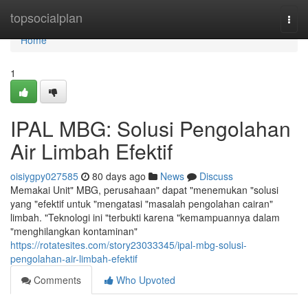
Home
topsocialplan
Togg
navi
Home
1
IPAL MBG: Solusi Pengolahan
Air Limbah Efektif
oisiygpy027585
80 days ago
News
Discuss
Memakai Unit" MBG, perusahaan" dapat "menemukan "solusi
yang "efektif untuk "mengatasi "masalah pengolahan cairan"
limbah. "Teknologi ini "terbukti karena "kemampuannya dalam
"menghilangkan kontaminan"
https://rotatesites.com/story23033345/ipal-mbg-solusi-
pengolahan-air-limbah-efektif
Comments
Who Upvoted