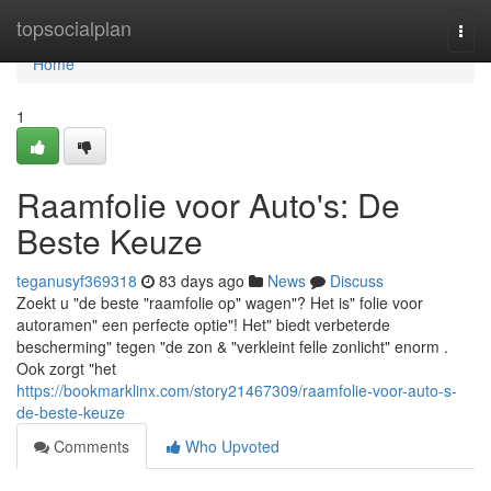
Home
topsocialplan
Togg
navi
Home
1
Raamfolie voor Auto's: De
Beste Keuze
teganusyf369318
83 days ago
News
Discuss
Zoekt u "de beste "raamfolie op" wagen"? Het is" folie voor
autoramen" een perfecte optie"! Het" biedt verbeterde
bescherming" tegen "de zon & "verkleint felle zonlicht" enorm .
Ook zorgt "het
https://bookmarklinx.com/story21467309/raamfolie-voor-auto-s-
de-beste-keuze
Comments
Who Upvoted