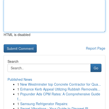
HTML is disabled
Report Page
Search
Go
Published News
1
New Westminster top Concrete Contractor for Qua...
1
Enhance Kerb Appeal Utilizing Rubbish Removalis...
1
Popunder Ads CPM Rates: A Comprehensive Guide
f...
1
Samsung Refrigerator Repairs:
1
Secret Vibrations : Your Guide to Discreet Pl...