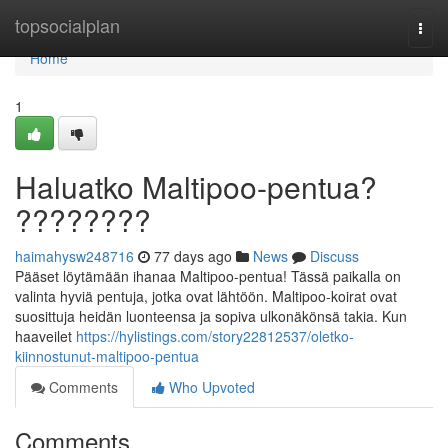
Home
topsocialplan
Togg
navi
Home
1
Haluatko Maltipoo-pentua?
????????
haimahysw248716
77 days ago
News
Discuss
Pääset löytämään ihanaa Maltipoo-pentua! Tässä paikalla on
valinta hyviä pentuja, jotka ovat lähtöön. Maltipoo-koirat ovat
suosittuja heidän luonteensa ja sopiva ulkonäkönsä takia. Kun
haaveilet
https://hylistings.com/story22812537/oletko-
kiinnostunut-maltipoo-pentua
Comments
Who Upvoted
Comments