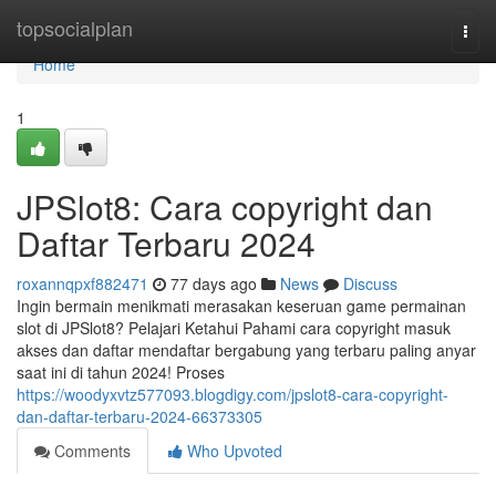
Home
topsocialplan
Togg
navi
Home
1
JPSlot8: Cara copyright dan
Daftar Terbaru 2024
roxannqpxf882471
77 days ago
News
Discuss
Ingin bermain menikmati merasakan keseruan game permainan
slot di JPSlot8? Pelajari Ketahui Pahami cara copyright masuk
akses dan daftar mendaftar bergabung yang terbaru paling anyar
saat ini di tahun 2024! Proses
https://woodyxvtz577093.blogdigy.com/jpslot8-cara-copyright-
dan-daftar-terbaru-2024-66373305
Comments
Who Upvoted