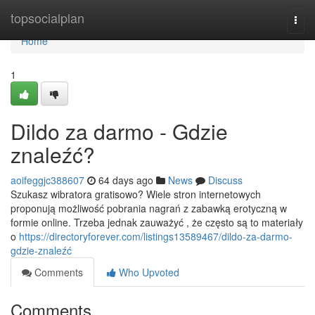
Home
topsocialplan
Togg
navi
Home
1
Dildo za darmo - Gdzie
znaleźć?
aoifeggjc388607
64 days ago
News
Discuss
Szukasz wibratora gratisowo? Wiele stron internetowych
proponują możliwość pobrania nagrań z zabawką erotyczną w
formie online. Trzeba jednak zauważyć , że często są to materiały
o
https://directoryforever.com/listings13589467/dildo-za-darmo-
gdzie-znaleźć
Comments
Who Upvoted
Comments