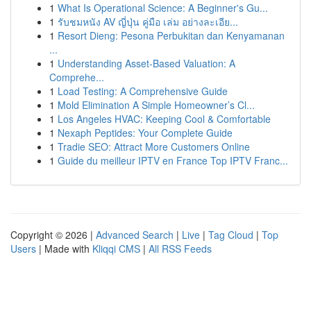
1
What Is Operational Science: A Beginner's Gu...
1
รับชมหนัง AV ญี่ปุ่น คู่มือ เล่ม อย่างละเอีย...
1
Resort Dieng: Pesona Perbukitan dan Kenyamanan
...
1
Understanding Asset-Based Valuation: A
Comprehe...
1
Load Testing: A Comprehensive Guide
1
Mold Elimination A Simple Homeowner’s Cl...
1
Los Angeles HVAC: Keeping Cool & Comfortable
1
Nexaph Peptides: Your Complete Guide
1
Tradie SEO: Attract More Customers Online
1
Guide du meilleur IPTV en France Top IPTV Franc...
Copyright © 2026 |
Advanced Search
|
Live
|
Tag Cloud
|
Top
Users
| Made with
Kliqqi CMS
|
All RSS Feeds