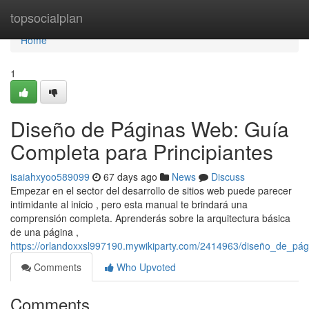
Home
topsocialplan
Home
1
Diseño de Páginas Web: Guía
Completa para Principiantes
isaiahxyoo589099
67 days ago
News
Discuss
Empezar en el sector del desarrollo de sitios web puede parecer
intimidante al inicio , pero esta manual te brindará una
comprensión completa. Aprenderás sobre la arquitectura básica
de una página ,
https://orlandoxxsl997190.mywikiparty.com/2414963/diseño_de_pá
Comments
Who Upvoted
Comments