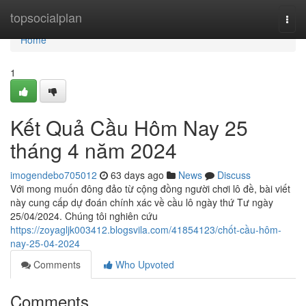
Home
topsocialplan
Togg
navi
Home
1
Kết Quả Cầu Hôm Nay 25
tháng 4 năm 2024
imogendebo705012
63 days ago
News
Discuss
Với mong muốn đông đảo từ cộng đồng người chơi lô đề, bài viết
này cung cấp dự đoán chính xác về cầu lô ngày thứ Tư ngày
25/04/2024. Chúng tôi nghiên cứu
https://zoyagljk003412.blogsvila.com/41854123/chốt-cầu-hôm-
nay-25-04-2024
Comments
Who Upvoted
Comments