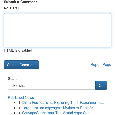
Submit a Comment
No HTML
HTML is disabled
Report Page
Search
Go
Published News
1
China Foundations: Exploring Their Experiment.c...
1
L'organisation copyright : Mythes et Réalités
1
iGetVapeStore: Your Top Virtual Vape Spot