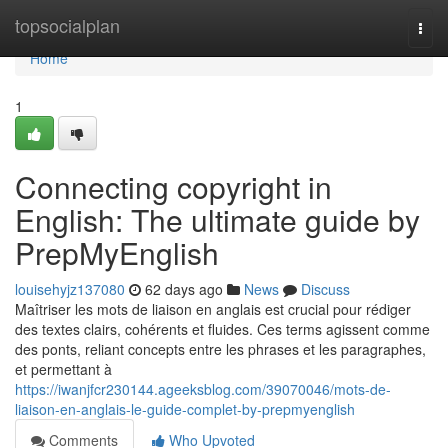
Home
topsocialplan
Togg
navi
Home
1
Connecting copyright in
English: The ultimate guide by
PrepMyEnglish
louisehyjz137080
62 days ago
News
Discuss
Maîtriser les mots de liaison en anglais est crucial pour rédiger
des textes clairs, cohérents et fluides. Ces terms agissent comme
des ponts, reliant concepts entre les phrases et les paragraphes,
et permettant à
https://iwanjfcr230144.ageeksblog.com/39070046/mots-de-
liaison-en-anglais-le-guide-complet-by-prepmyenglish
Comments
Who Upvoted