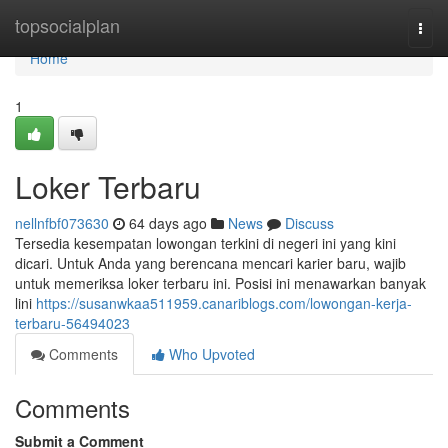
Home
topsocialplan
Togg
navi
Home
1
Loker Terbaru
nellnfbf073630
64 days ago
News
Discuss
Tersedia kesempatan lowongan terkini di negeri ini yang kini
dicari. Untuk Anda yang berencana mencari karier baru, wajib
untuk memeriksa loker terbaru ini. Posisi ini menawarkan banyak
lini
https://susanwkaa511959.canariblogs.com/lowongan-kerja-
terbaru-56494023
Comments
Who Upvoted
Comments
Submit a Comment