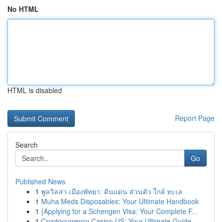
No HTML
HTML is disabled
Report Page
Search
Go
Published News
1
พูลวิลล่า เมืองพัทยา: ดินแดน ส่วนตัว ใกล้ ทะเล
1
Muha Meds Disposables: Your Ultimate Handbook
1
{Applying for a Schengen Visa: Your Complete F...
1
Cryptocurrency Casino US: Your Ultimate Guide