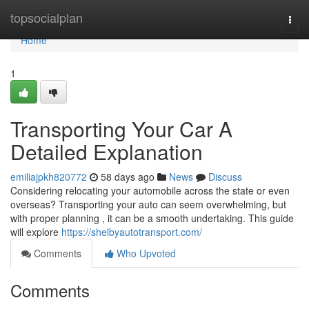
Home
topsocialplan
Togg
navi
Home
1
Transporting Your Car A
Detailed Explanation
emiliajpkh820772
58 days ago
News
Discuss
Considering relocating your automobile across the state or even
overseas? Transporting your auto can seem overwhelming, but
with proper planning , it can be a smooth undertaking. This guide
will explore
https://shelbyautotransport.com/
Comments
Who Upvoted
Comments