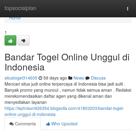
Home
topsocialplan
Togg
navi
Home
1
Bandar Togel Online Unggul di
Indonesia
situstogel314605
59 days ago
News
Discuss
Mencari situs judi online terpercaya di Indonesia bisa jadi sulit .
Banyak promo yang muncul , namun tidak semua aman . Redaksi
merekomendasikan daftar agen yang dikenal aman dan
menyediakan layanan
https://laytniaxn926354.blogsvila.com/41803203/bandar-togel-
online-unggul-di-indonesia
Comments
Who Upvoted