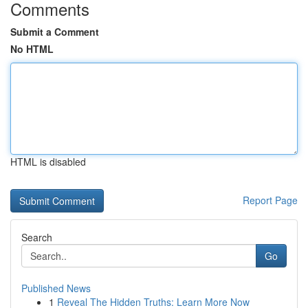
Comments
Submit a Comment
No HTML
HTML is disabled
Report Page
Search
Go
Published News
1
Reveal The Hidden Truths: Learn More Now