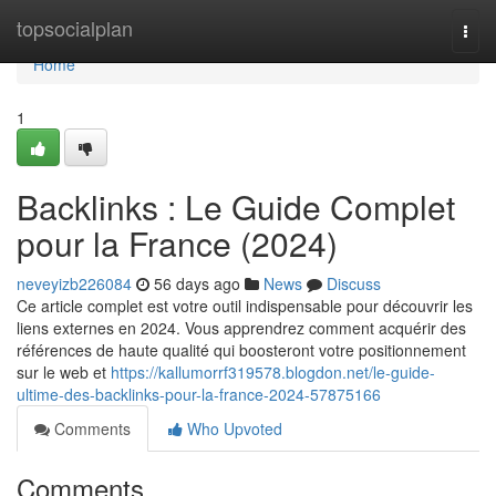
Home
topsocialplan
Togg
navi
Home
1
Backlinks : Le Guide Complet
pour la France (2024)
neveyizb226084
56 days ago
News
Discuss
Ce article complet est votre outil indispensable pour découvrir les
liens externes en 2024. Vous apprendrez comment acquérir des
références de haute qualité qui boosteront votre positionnement
sur le web et
https://kallumorrf319578.blogdon.net/le-guide-
ultime-des-backlinks-pour-la-france-2024-57875166
Comments
Who Upvoted
Comments